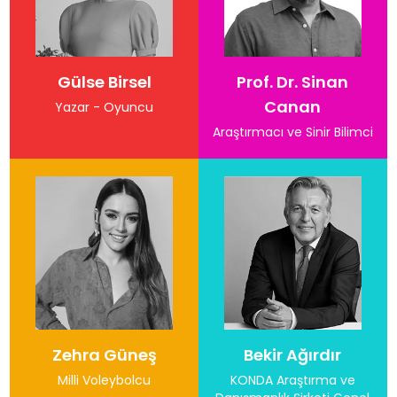
Gülse Birsel
Prof. Dr. Sinan
Canan
Yazar - Oyuncu
Araştırmacı ve Sinir Bilimci
Zehra Güneş
Bekir Ağırdır
Milli Voleybolcu
KONDA Araştırma ve