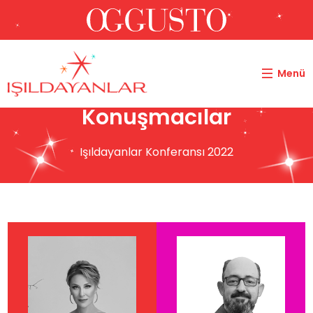
Menü
Konuşmacılar
Işıldayanlar Konferansı 2022