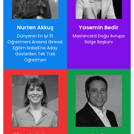
Nurten Akkuş
Yasemin Bedir
Dünyanın En İyi 10
Mastercard Doğu Avrupa
Öğretmeni Arasına Girerek
Bölge Başkanı
Eğitim Nobeli'ne Aday
Gösterilen Tek Türk
Öğretmen