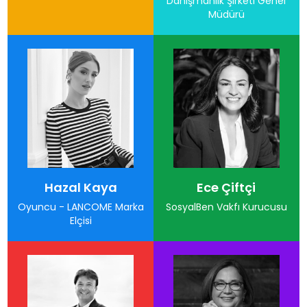
Danışmanlık Şirketi Genel
Müdürü
Hazal Kaya
Ece Çiftçi
Oyuncu - LANCOME Marka
SosyalBen Vakfı Kurucusu
Elçisi