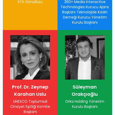
STK Gönüllüsü
360+ Media Interactive
Technologies Kurucu Ajans
Başkanı Teknolojide Kadın
Derneği Kurucu Yönetim
Kurulu Başkanı
Prof. Dr. Zeynep
Süleyman
Karahan Uslu
Orakçıoğlu
UNESCO Toplumsal
Orka Holding Yönetim
Cinsiyet Eşitliği Komite
Kurulu Başkanı
Başkanı