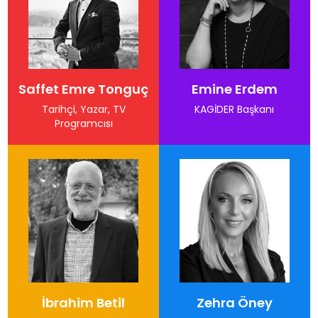
Saffet Emre Tonguç
Emine Erdem
Tarihçi, Yazar, TV
KAGİDER Başkanı
Programcısı
İbrahim Betil
Zehra Öney