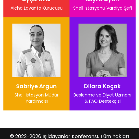
Aicha Lavanta Kurucusu
Shell İstasyonu Vardiya Şefi
Sabriye Argun
Dilara Koçak
Shell İstasyon Müdür
Beslenme ve Diyet Uzmanı
Yardımcısı
& FAO Destekçisi
© 2022-2026 Işıldayanlar Konferansı. Tüm hakları