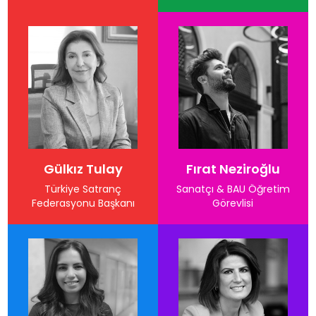
Gülkız Tulay
Fırat Neziroğlu
Türkiye Satranç
Sanatçı & BAU Öğretim
Federasyonu Başkanı
Görevlisi