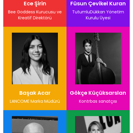
Ece Şirin
Füsun Çevikel Kuran
Bee Goddess Kurucusu ve
TutumluDükkan Yönetim
Kreatif Direktörü
Kurulu Üyesi
Başak Acar
Gökçe Küçüksarslan
LANCOME Marka Müdürü
Kontrbas sanatçısı