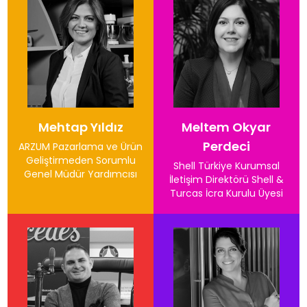
Mehtap Yıldız
Meltem Okyar
Perdeci
ARZUM Pazarlama ve Ürün
Geliştirmeden Sorumlu
Shell Türkiye Kurumsal
Genel Müdür Yardımcısı
İletişim Direktörü Shell &
Turcas İcra Kurulu Üyesi