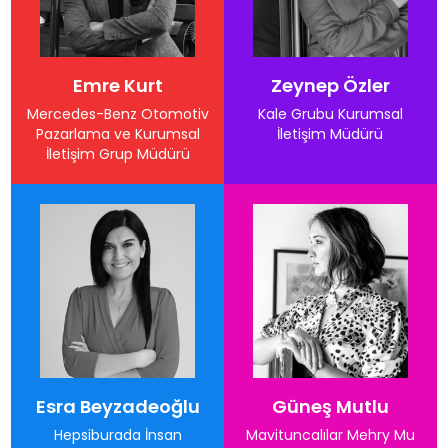
Emre Kurt
Zeynep Özler
Mercedes-Benz Otomotiv
Kale Grubu Kurumsal
Pazarlama ve Kurumsal
İletişim Müdürü
İletişim Grup Müdürü
Esra Beyzadeoğlu
Güneş Mutlu
Hepsiburada İnsan
Mavituncalılar Mehry Mu