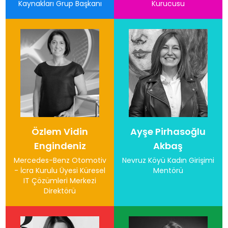
Kaynakları Grup Başkanı
Kurucusu
Özlem Vidin
Ayşe Pirhasoğlu
Engindeniz
Akbaş
Mercedes-Benz Otomotiv
Nevruz Köyü Kadın Girişimi
- İcra Kurulu Üyesi Küresel
Mentörü
IT Çözümleri Merkezi
Direktörü