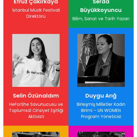
Efruz Çakırkaya
Serda
Büyükkoyuncu
İstanbul Müzik Festivali
Direktörü
Bilim, Sanat ve Tarih Yazarı
Selin Özünaldım
Duygu Arığ
HeForShe Savunucusu ve
Birleşmiş Milletler Kadın
Toplumsal Cinsiyet Eşitliği
Birimi – UN WOMEN
Aktivisti
Program Yöneticisi