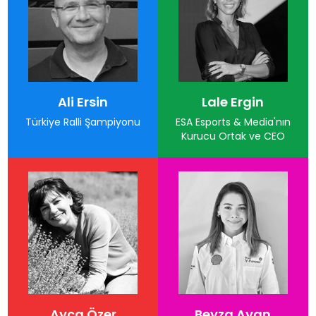
Ali Ersin
Lale Ergin
Türkiye Ralli Şampiyonu
ESA Esports & Media'nın
Kurucu Ortak ve CEO
Ayça Özer
Beyza Ayan