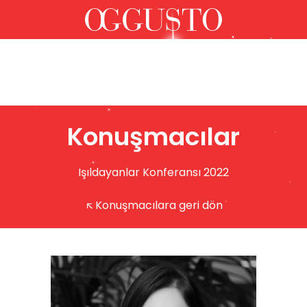
Konuşmacılar
Işıldayanlar Konferansı 2022
Konuşmacılara geri dön