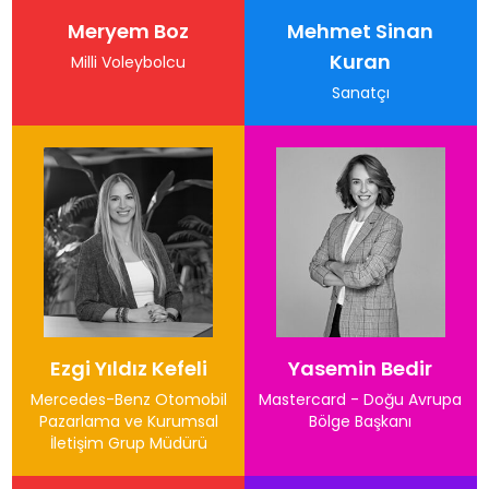
Meryem Boz
Mehmet Sinan
Kuran
Milli Voleybolcu
Sanatçı
Ezgi Yıldız Kefeli
Yasemin Bedir
Mercedes-Benz Otomobil
Mastercard - Doğu Avrupa
Pazarlama ve Kurumsal
Bölge Başkanı
İletişim Grup Müdürü