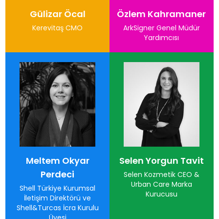
Gülizar Öcal
Özlem Kahramaner
Kerevitaş CMO
ArkSigner Genel Müdür
Yardımcısı
Meltem Okyar
Selen Yorgun Tavit
Perdeci
Selen Kozmetik CEO &
Urban Care Marka
Shell Türkiye Kurumsal
Kurucusu
İletişim Direktörü ve
Shell&Turcas İcra Kurulu
Üyesi