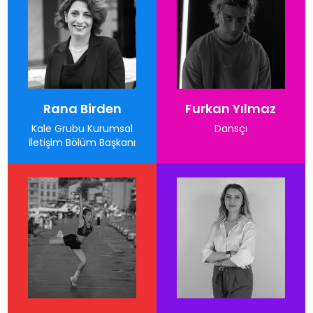
Rana Birden
Furkan Yılmaz
Kale Grubu Kurumsal
Dansçı
İletişim Bölüm Başkanı