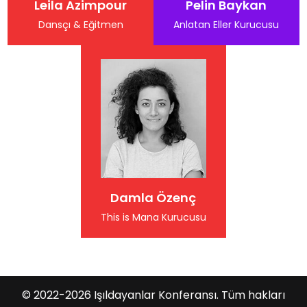
Leila Azimpour
Pelin Baykan
Dansçı & Eğitmen
Anlatan Eller Kurucusu
Damla Özenç
This is Mana Kurucusu
© 2022-2026 Işıldayanlar Konferansı. Tüm hakları