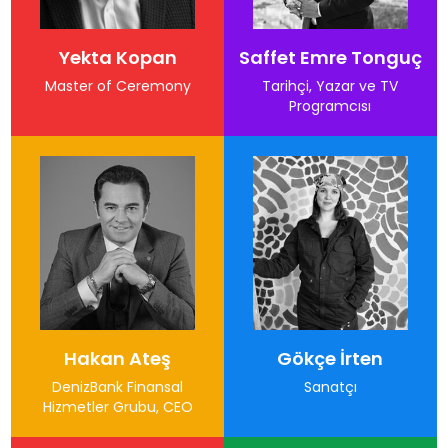
Yekta Kopan
Saffet Emre Tonguç
Master of Ceremony
Tarihçi, Yazar ve TV
Programcısı
Hakan Ateş
Gökçe İrten
DenizBank Finansal
Sanatçı
Hizmetler Grubu, CEO