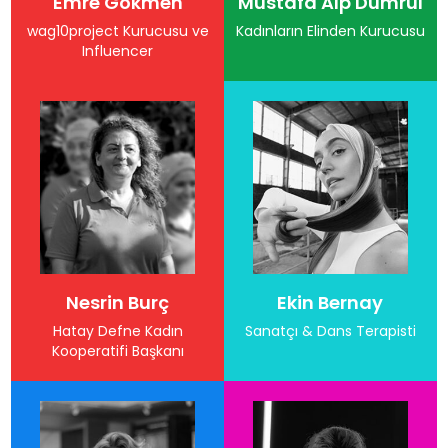
Emre Gökmen
Mustafa Alp Dumrul
wag10project Kurucusu ve
Kadınların Elinden Kurucusu
Influencer
Nesrin Burç
Ekin Bernay
Hatay Defne Kadın
Sanatçı & Dans Terapisti
Kooperatifi Başkanı