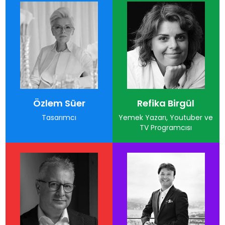
Özlem Süer
Refika Birgül
Tasarımcı
Yemek Yazarı, Youtuber ve
TV Programcısı