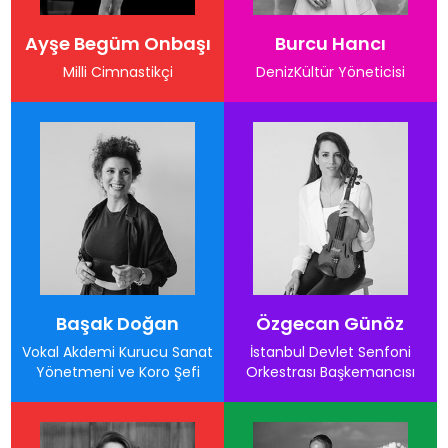
Ayşe Begüm Onbaşı
Burcu Hancı
Milli Cimnastikçi
DenizKültür Yöneticisi
Başak Doğan
Özgecan Günöz
Vokal Akdemi Kurucu Sanat
İstanbul Devlet Senfoni
Yönetmeni ve Koro Şefi
Orkestrası Başkemancısı