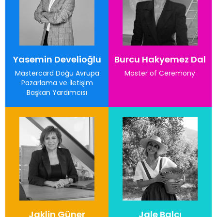
Yasemin Develioğlu
Burcu Hakyemez Dal
Mastercard Doğu Avrupa
Master of Ceremony
Pazarlama ve İletişim
Başkan Yardımcısı
Jaklin Güner
Jale Balcı