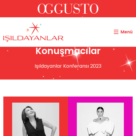
Menü
Konuşmacılar
Işıldayanlar Konferansı 2023