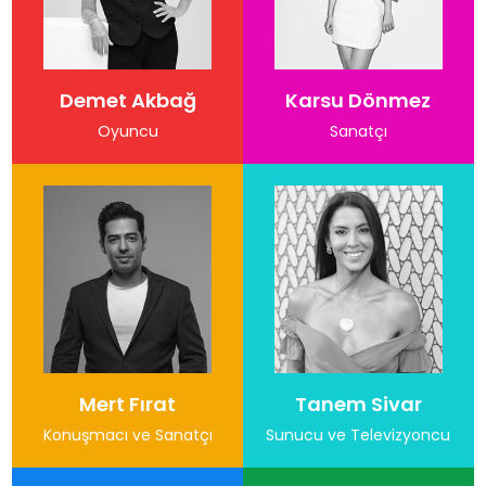
Demet Akbağ
Karsu Dönmez
Oyuncu
Sanatçı
Mert Fırat
Tanem Sivar
Konuşmacı ve Sanatçı
Sunucu ve Televizyoncu