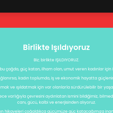
Birlikte Işıldıyoruz
Biz; birlikte IŞILDIYORUZ.
z bu çağda, güç katan, ilham olan, umut veren kadınlar içi
 sağlanırsa, kadın toplumda, iş ve ekonomik hayatta güçlenirs
ldamak ve ışıldatmak için var olanlarla sürdürülebilir bir y
dece varlığıyla çevresini aydınlatan ismini bildiğimiz, bilme
canı, gücü, kalbi ve enerjisinden alıyoruz.
arın hikayeleri çoğaldıkça gücümüze güç katacağımıza inanı