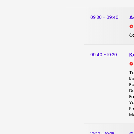
A
09:30 - 09:40
Ö
K
09:40 - 10:20
To
Ka
Be
Du
Em
Ya
Pr
Mo
G
10:20 - 10:25