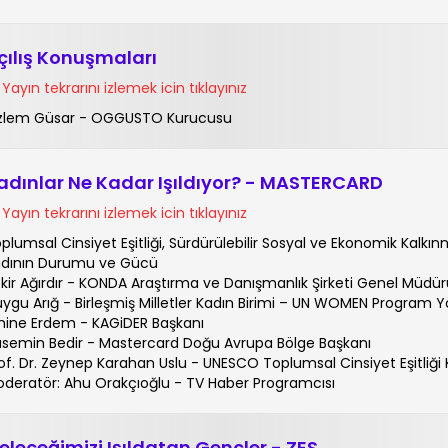
çılış Konuşmaları
Yayın tekrarını izlemek icin tıklayınız
zlem Güsar - OGGUSTO Kurucusu
adınlar Ne Kadar Işıldıyor? - MASTERCARD
Yayın tekrarını izlemek icin tıklayınız
plumsal Cinsiyet Eşitliği, Sürdürülebilir Sosyal ve Ekonomik Kalkın
dının Durumu ve Gücü
kir Ağırdır - KONDA Araştırma ve Danışmanlık Şirketi Genel Müdür
ygu Arığ - Birleşmiş Milletler Kadın Birimi – UN WOMEN Program Yö
ine Erdem - KAGiDER Başkanı
semin Bedir - Mastercard Doğu Avrupa Bölge Başkanı
of. Dr. Zeynep Karahan Uslu - UNESCO Toplumsal Cinsiyet Eşitliği
deratör: Ahu Orakçıoğlu - TV Haber Programcısı
eleceğimizi Işıldatan Gençler - ZES