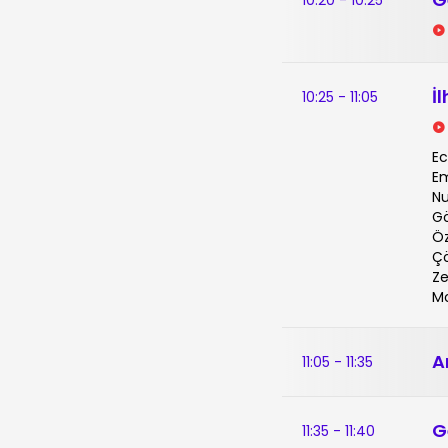
İ
10:25 - 11:05
Ec
Em
Nu
Gö
Öz
Çö
Ze
Mo
A
11:05 - 11:35
G
11:35 - 11:40