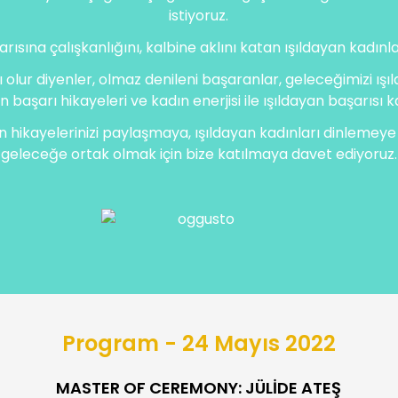
istiyoruz.
rısına çalışkanlığını, kalbine aklını katan ışıldayan kadınla
olur diyenler, olmaz denileni başaranlar, geleceğimizi ışıl
başarı hikayeleri ve kadın enerjisi ile ışıldayan başarısı 
n hikayelerinizi paylaşmaya, ışıldayan kadınları dinlemeye 
geleceğe ortak olmak için bize katılmaya davet ediyoruz.
Program - 24 Mayıs 2022
MASTER OF CEREMONY: JÜLİDE ATEŞ