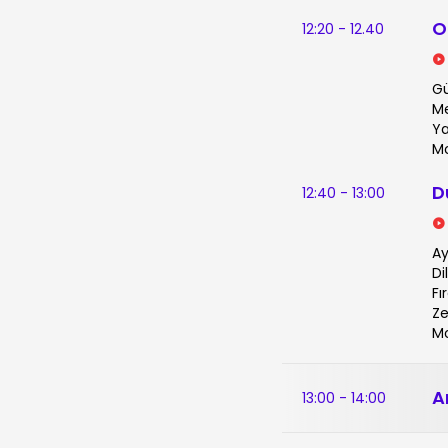
O
12:20 - 12.40
Gü
Me
Ya
Mo
D
12:40 - 13:00
Ay
Di
Fı
Ze
Mo
A
13:00 - 14:00