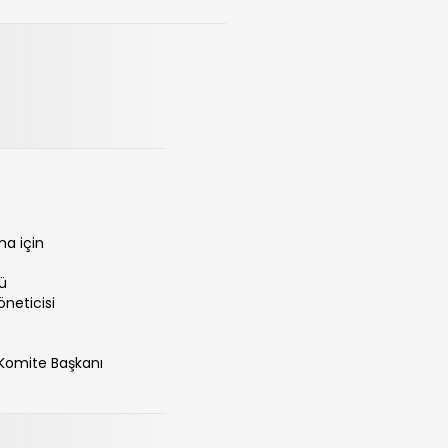
ma için
ü
neticisi
 Komite Başkanı